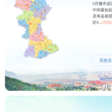
9月撤市设
中间最短处
灵寿县相
区9...
[详细]
历史沿