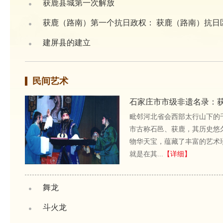
获鹿县城第一次解放
获鹿（路南）第一个抗日政权： 获鹿（路南）抗日区政
建屏县的建立
民间艺术
石家庄市市级非遗名录：
毗邻河北省会西部太行山下的
市古称石邑、获鹿，其历史悠
物华天宝，蕴藏了丰富的艺术
就是在其...
【详细】
舞龙
斗火龙