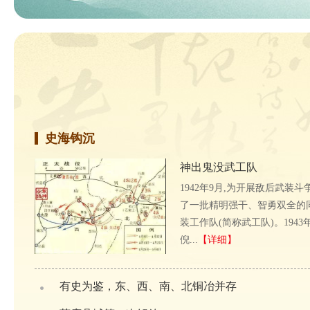
史海钩沉
神出鬼没武工队
1942年9月,为开展敌后武装斗
了一批精明强干、智勇双全的
装工作队(简称武工队)。1943
倪...
【详细】
有史为鉴，东、西、南、北铜冶并存