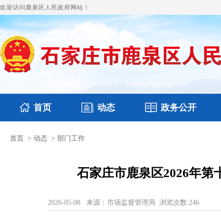
欢迎访问鹿泉区人民政府网站！
首页
动态
政务公开
首页
>
动态
>
部门工作
国务要闻
本区文件
鹿泉要闻
财政预决算
图片新闻
涉
石家庄市鹿泉区2026年
2026-05-08
来源：市场监督管理局
浏览次数:
246