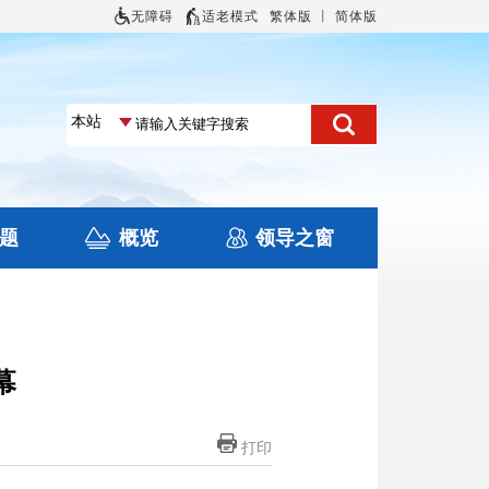
无障碍
适老模式
繁体版
丨
简体版
题
概览
领导之窗
土地信息
本区概况
住房保障
旅游
文化
幕
打印