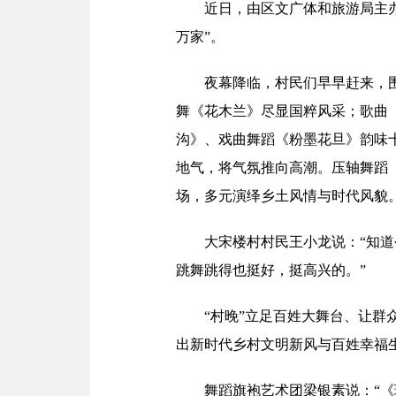
近日，由区文广体和旅游局主办
万家”。
夜幕降临，村民们早早赶来，
舞《花木兰》尽显国粹风采；歌曲
沟》、戏曲舞蹈《粉墨花旦》韵味
地气，将气氛推向高潮。压轴舞蹈
场，多元演绎乡土风情与时代风貌
大宋楼村村民王小龙说：“知
跳舞跳得也挺好，挺高兴的。”
“村晚”立足百姓大舞台、让
出新时代乡村文明新风与百姓幸福
舞蹈旗袍艺术团梁银素说：“