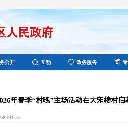
务公开
互动
政务服务
专
决算
图片新闻
涉企收费目录清单
视频播报
政务咨询
部门工作
行政权力
意见征集
扶贫资金政策专栏
乡镇报道
公共服务
在线咨询
2026年春季“村晚”主场活动在大宋楼村启
览次数:
303