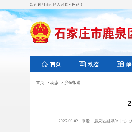
欢迎访问鹿泉区人民政府网站！
首页
动态
政
首页
>
动态
>
乡镇报道
国务要闻
本区文件
鹿泉要闻
财政预
2026-06-02
来源：鹿泉区融媒体中心
浏