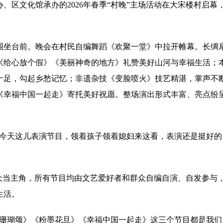
、区文化馆承办的2026年春季“村晚”主场活动在大宋楼村启幕
围坐台前。晚会在村民自编舞蹈《欢聚一堂》中拉开帷幕。长绸
《给心放个假》《美丽神奇的地方》礼赞美好山河与幸福生活；
十足，勾起乡愁记忆；非遗杂技《变脸喷火》技艺精湛，掌声不
《幸福中国一起走》寄托美好祝愿。整场演出形式丰富、亮点纷
。
道今天这儿表演节目，领着孩子领着媳妇来这看，表演还是挺好
群众当主角，所有节目均由文艺爱好者和群众自编自演、自发参与
生活。
《珊瑚颂》《粉墨花旦》《幸福中国一起走》这三个节目都是我