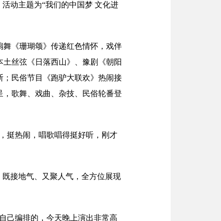
，活动主题为“我们的中国梦 文化进
扇舞《珊瑚颂》传递红色情怀，戏伴
本土丝弦《日落西山》、豫剧《朝阳
断；民俗节目《跑驴大联欢》热闹接
呈，歌舞、戏曲、杂技、民俗轮番登
的，挺热闹，唱歌唱得挺好听，刚才
，既接地气、又聚人气，全方位展现
们自己编排的，今天晚上演出非常高