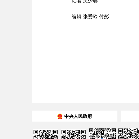
记者 吴少聪
编辑 张爱玲 付彤