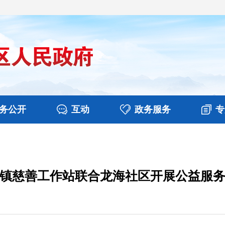
务公开
互动
政务服务
专
决算
图片新闻
涉企收费目录清单
视频播报
政务咨询
部门工作
行政权力
意见征集
扶贫资金政策专栏
乡镇报道
公共服务
在线咨询
镇慈善工作站联合龙海社区开展公益服