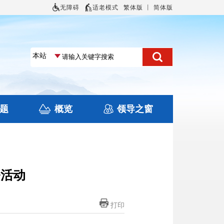
无障碍
适老模式
繁体版
丨
简体版
题
概览
领导之窗
土地信息
本区概况
住房保障
旅游
文化
务活动
打印