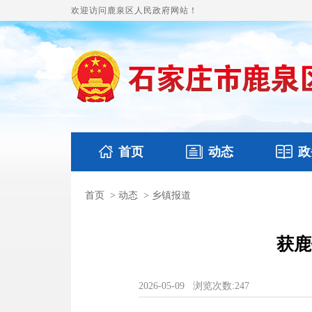
欢迎访问鹿泉区人民政府网站！
首页
动态
政
首页
>
动态
>
乡镇报道
国务要闻
本区文件
鹿泉要闻
财政预
获鹿
2026-05-09
浏览次数:
247