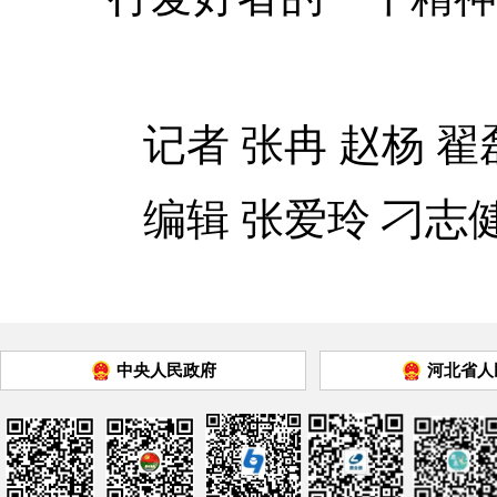
记者 张冉 赵杨 翟
编辑 张爱玲 刁志