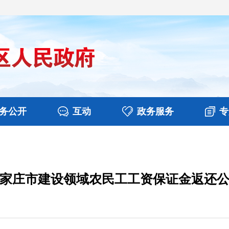
务公开
互动
政务服务
专
决算
图片新闻
涉企收费目录清单
视频播报
政务咨询
部门工作
行政权力
意见征集
扶贫资金政策专栏
乡镇报道
公共服务
在线咨询
家庄市建设领域农民工工资保证金返还