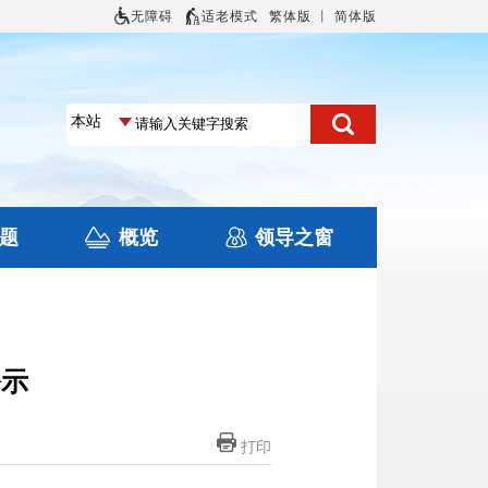
无障碍
适老模式
繁体版
丨
简体版
题
概览
领导之窗
土地信息
本区概况
住房保障
旅游
文化
公示
打印