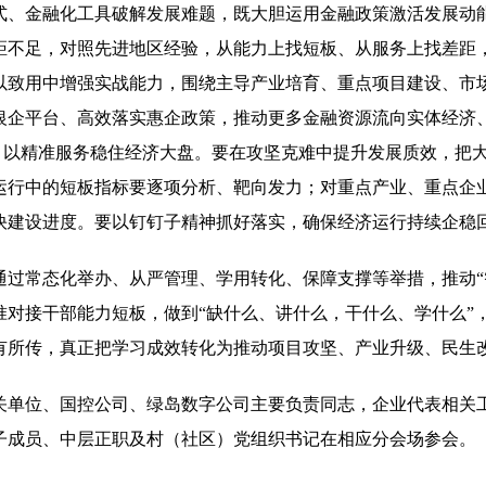
式、金融化工具破解发展难题，既大胆运用金融政策激活发展动
距不足，对照先进地区经验，从能力上找短板、从服务上找差距
以致用中增强实战能力，围绕主导产业培育、重点项目建设、市
银企平台、高效落实惠企政策，推动更多金融资源流向实体经济
”，以精准服务稳住经济大盘。要在攻坚克难中提升发展质效，把
运行中的短板指标要逐项分析、靶向发力；对重点产业、重点企
快建设进度。要以钉钉子精神抓好落实，确保经济运行持续企稳
过常态化举办、从严管理、学用转化、保障支撑等举措，推动“
准对接干部能力短板，做到“缺什么、讲什么，干什么、学什么”
有所传，真正把学习成效转化为推动项目攻坚、产业升级、民生
关单位、国控公司、绿岛数字公司主要负责同志，企业代表相关
子成员、中层正职及村（社区）党组织书记在相应分会场参会。