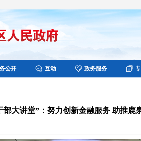
务公开
互动
政务服务
专
决算
图片新闻
涉企收费目录清单
视频播报
政务咨询
部门工作
行政权力
意见征集
扶贫资金政策专栏
乡镇报道
公共服务
在线咨询
 干部大讲堂”：努力创新金融服务 助推鹿