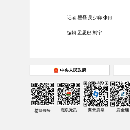
记者 翟磊 吴少聪 张冉
编辑 孟思彤 刘宇