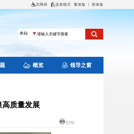
无障碍
适老模式
繁体版
丨
简体版
题
概览
领导之窗
土地信息
本区概况
住房保障
旅游
文化
泉高质量发展
打印