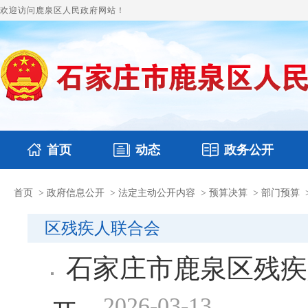
欢迎访问鹿泉区人民政府网站！
首页
动态
政务公开
首页
>
政府信息公开
>
法定主动公开内容
>
预算决算
>
部门预算
国务要闻
本区文件
鹿泉要闻
财政预决算
图片新闻
涉
区残疾人联合会
石家庄市鹿泉区残疾
2026-03-13
开