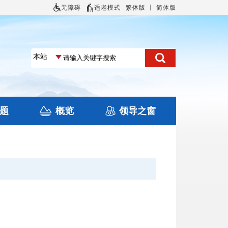
无障碍
适老模式
繁体版
丨
简体版
题
概览
领导之窗
土地信息
本区概况
住房保障
旅游
文化