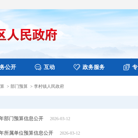
务公开
互动
政务服务
专
算
>
部门预算
>
李村镇人民政府
决算
图片新闻
涉企收费目录清单
视频播报
政务咨询
部门工作
行政权力
意见征集
扶贫资金政策专栏
乡镇报道
公共服务
在线咨询
6年部门预算信息公开
2026-03-12
6年所属单位预算信息公开
2026-03-12