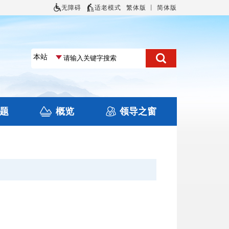
无障碍
适老模式
繁体版
丨
简体版
题
概览
领导之窗
土地信息
本区概况
住房保障
旅游
文化