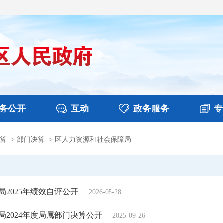
务公开
互动
政务服务
专
算
>
部门决算
>
区人力资源和社会保障局
决算
图片新闻
涉企收费目录清单
视频播报
政务咨询
部门工作
行政权力
意见征集
扶贫资金政策专栏
乡镇报道
公共服务
在线咨询
2025年绩效自评公开
2026-05-28
2024年度局属部门决算公开
2025-09-26