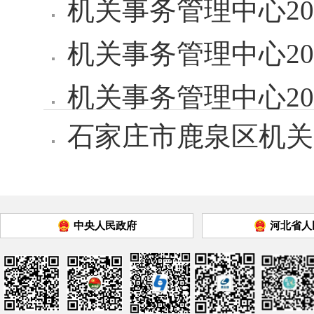
机关事务管理中心20
机关事务管理中心2
机关事务管理中心20
石家庄市鹿泉区机关