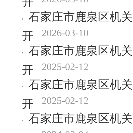
石家庄市鹿泉区机关
2026-03-10
开
石家庄市鹿泉区机关
2025-02-12
开
石家庄市鹿泉区机关
2025-02-12
开
石家庄市鹿泉区机关