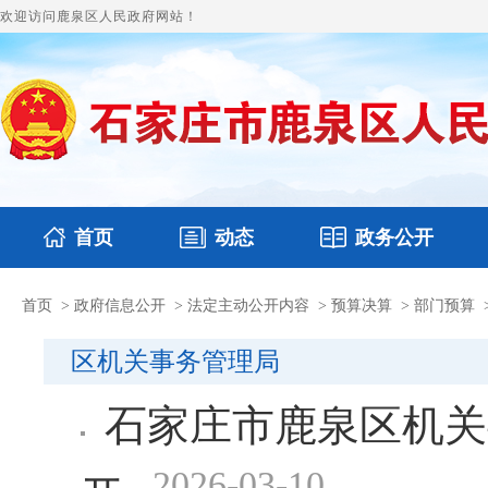
欢迎访问鹿泉区人民政府网站！
首页
动态
政务公开
首页
>
政府信息公开
>
法定主动公开内容
>
预算决算
>
部门预算
国务要闻
本区文件
鹿泉要闻
财政预决算
图片新闻
涉
区机关事务管理局
石家庄市鹿泉区机关
2026-03-10
开