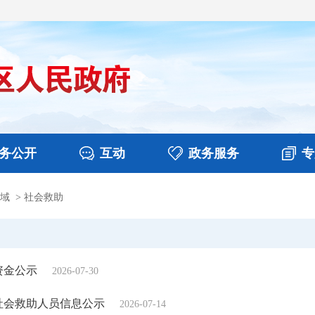
务公开
互动
政务服务
专
域
>
社会救助
决算
图片新闻
涉企收费目录清单
视频播报
政务咨询
部门工作
行政权力
意见征集
扶贫资金政策专栏
乡镇报道
公共服务
在线咨询
资金公示
2026-07-30
份社会救助人员信息公示
2026-07-14