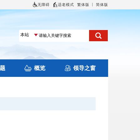
无障碍
适老模式
繁体版
丨
简体版
题
概览
领导之窗
土地信息
本区概况
住房保障
旅游
文化