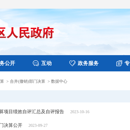
务公开
互动
政务服务
专
算
>
合并(撤销)部门决算
>
数据中心
决算
图片新闻
涉企收费目录清单
视频播报
政务咨询
部门工作
行政权力
意见征集
扶贫资金政策专栏
乡镇报道
公共服务
在线咨询
预算项目绩效自评汇总及自评报告
2023-10-16
部门决算公开
2023-09-27