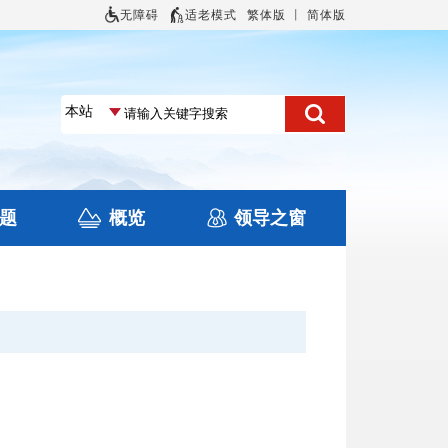
无障碍
适老模式
繁体版
丨
简体版
题
概览
领导之窗
土地信息
本区概况
住房保障
旅游
文化