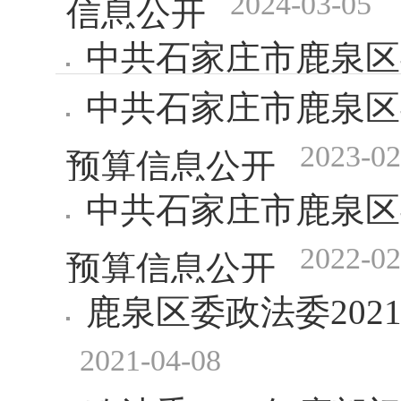
2024-03-05
信息公开
中共石家庄市鹿泉区
中共石家庄市鹿泉区
2024-03-05
开
2023-02
预算信息公开
中共石家庄市鹿泉区
2022-02
预算信息公开
鹿泉区委政法委20
2021-04-08