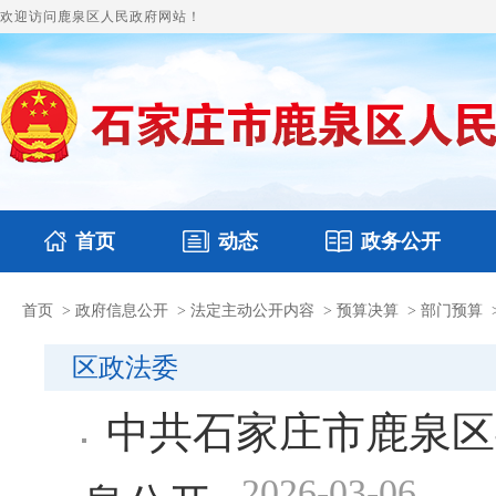
欢迎访问鹿泉区人民政府网站！
首页
动态
政务公开
首页
>
政府信息公开
>
法定主动公开内容
>
预算决算
>
部门预算
国务要闻
本区文件
鹿泉要闻
财政预决算
图片新闻
涉
区政法委
中共石家庄市鹿泉区
2026-03-06
息公开