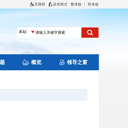
无障碍
适老模式
繁体版
丨
简体版
题
概览
领导之窗
土地信息
本区概况
住房保障
旅游
文化