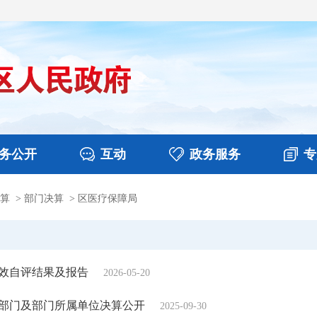
务公开
互动
政务服务
专
算
>
部门决算
>
区医疗保障局
决算
图片新闻
涉企收费目录清单
视频播报
政务咨询
部门工作
行政权力
意见征集
扶贫资金政策专栏
乡镇报道
公共服务
在线咨询
绩效自评结果及报告
2026-05-20
度部门及部门所属单位决算公开
2025-09-30