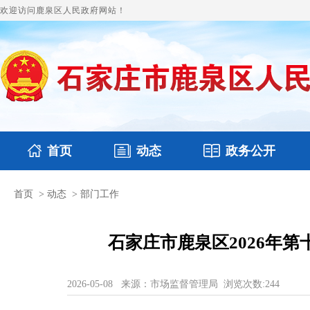
欢迎访问鹿泉区人民政府网站！
首页
动态
政务公开
首页
>
动态
>
部门工作
国务要闻
本区文件
鹿泉要闻
财政预决算
图片新闻
涉
石家庄市鹿泉区2026年
2026-05-08
来源：市场监督管理局
浏览次数:
244