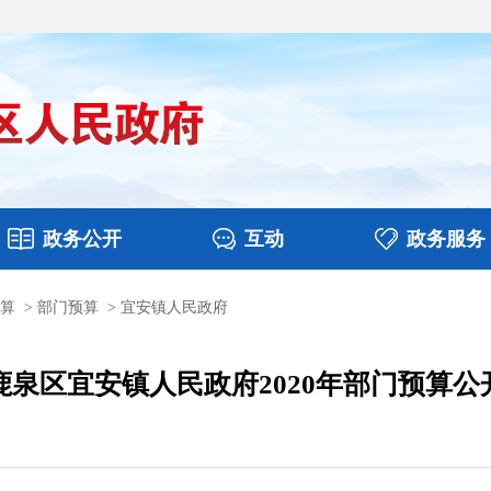
政务公开
互动
政务服务
算
>
部门预算
>
宜安镇人民政府
件
图片新闻
财政预决算
视频播报
政务咨询
部门工作
行政权力
意见征集
扶贫资金政策
乡镇报道
公共服务
在线
鹿泉区宜安镇人民政府2020年部门预算公