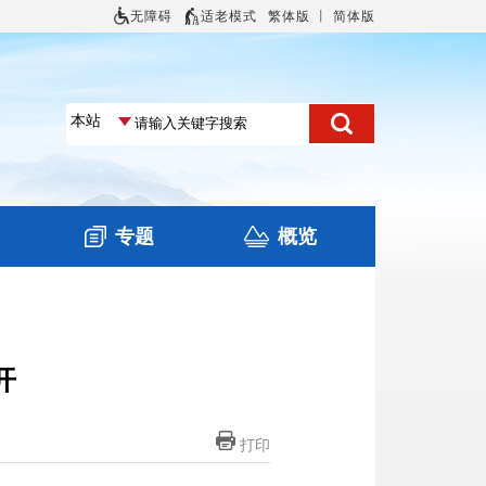
无障碍
适老模式
繁体版
丨
简体版
专题
概览
专栏
咨询
本区概况
土地信息
旅游
住房保障
文化
开
打印