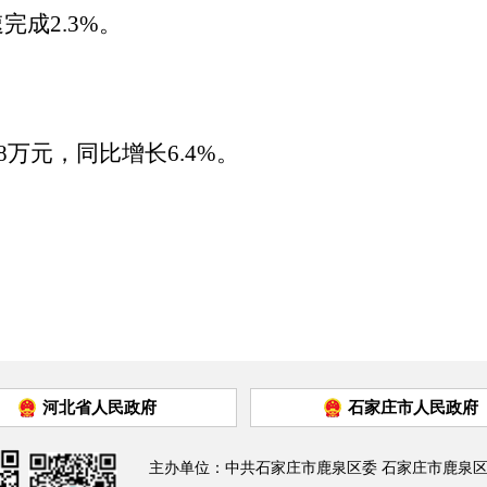
速
完成
2.3
%
。
48万元，
同比增长
6.4%。