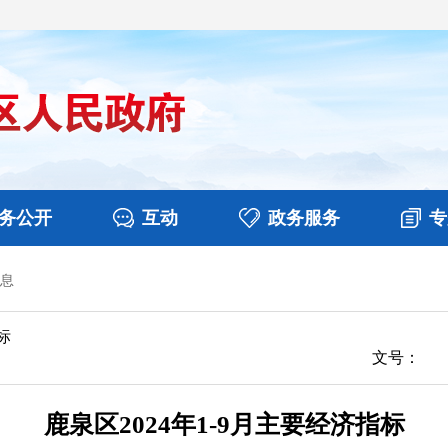
务公开
互动
政务服务
专
息
决算
图片新闻
涉企收费目录清单
视频播报
政务咨询
部门工作
行政权力
意见征集
扶贫资金政策专栏
乡镇报道
公共服务
在线咨询
标
文号：
鹿泉区2024年1-9月主要经济指标