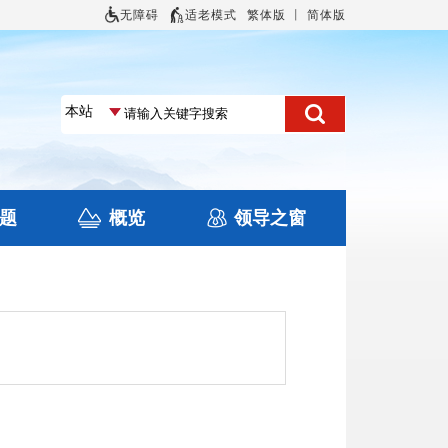
无障碍
适老模式
繁体版
丨
简体版
题
概览
领导之窗
土地信息
本区概况
住房保障
旅游
文化