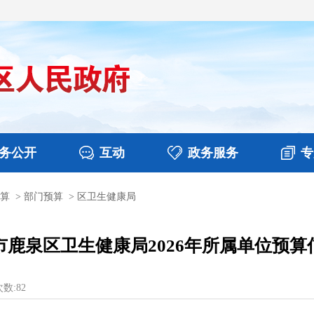
务公开
互动
政务服务
专
算
>
部门预算
>
区卫生健康局
决算
图片新闻
涉企收费目录清单
视频播报
政务咨询
部门工作
行政权力
意见征集
扶贫资金政策专栏
乡镇报道
公共服务
在线咨询
市鹿泉区卫生健康局2026年所属单位预算
数:
82