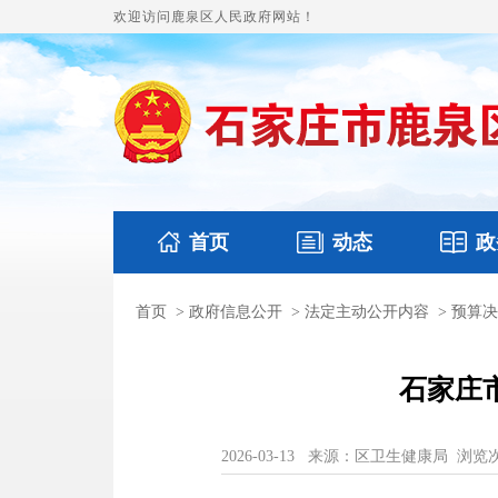
欢迎访问鹿泉区人民政府网站！
首页
动态
政
首页
>
政府信息公开
>
法定主动公开内容
>
预算决
国务要闻
本区文件
鹿泉要闻
财政预
石家庄
2026-03-13
来源：区卫生健康局
浏览次