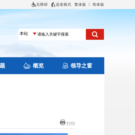
无障碍
适老模式
繁体版
丨
简体版
题
概览
领导之窗
土地信息
本区概况
住房保障
旅游
文化
打印