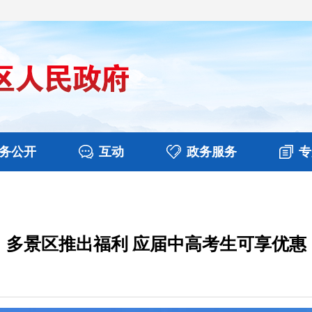
务公开
互动
政务服务
专
决算
图片新闻
涉企收费目录清单
视频播报
政务咨询
部门工作
行政权力
意见征集
扶贫资金政策专栏
乡镇报道
公共服务
在线咨询
多景区推出福利 应届中高考生可享优惠